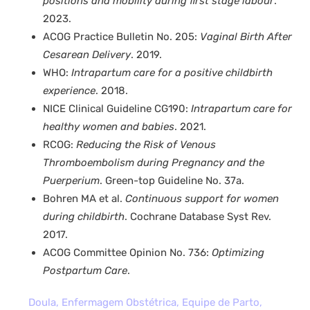
positions and mobility during first stage labour
.
2023.
ACOG Practice Bulletin No. 205:
Vaginal Birth After
Cesarean Delivery
. 2019.
WHO:
Intrapartum care for a positive childbirth
experience
. 2018.
NICE Clinical Guideline CG190:
Intrapartum care for
healthy women and babies
. 2021.
RCOG:
Reducing the Risk of Venous
Thromboembolism during Pregnancy and the
Puerperium
. Green-top Guideline No. 37a.
Bohren MA et al.
Continuous support for women
during childbirth
. Cochrane Database Syst Rev.
2017.
ACOG Committee Opinion No. 736:
Optimizing
Postpartum Care
.
Doula
,
Enfermagem Obstétrica
,
Equipe de Parto
,