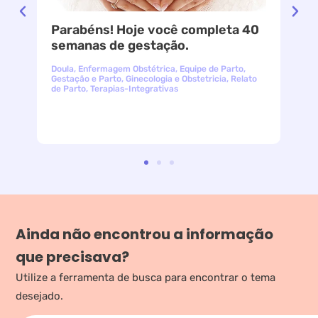
Parabéns! Hoje você completa 40
le
semanas de gestação.
Doula
,
Enfermagem Obstétrica
,
Equipe de Parto
,
Gestação e Parto
,
Ginecologia e Obstetricia
,
Relato
de Parto
,
Terapias-Integrativas
Ainda não encontrou a informação
que precisava?
Utilize a ferramenta de busca para encontrar o tema
desejado.