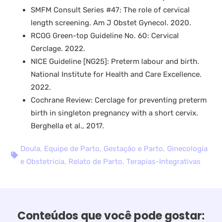
SMFM Consult Series #47: The role of cervical
length screening. Am J Obstet Gynecol. 2020.
RCOG Green-top Guideline No. 60: Cervical
Cerclage. 2022.
NICE Guideline [NG25]: Preterm labour and birth.
National Institute for Health and Care Excellence.
2022.
Cochrane Review: Cerclage for preventing preterm
birth in singleton pregnancy with a short cervix.
Berghella et al., 2017.
Doula
,
Equipe de Parto
,
Gestação e Parto
,
Ginecologia
e Obstetricia
,
Relato de Parto
,
Terapias-Integrativas
Conteúdos que você pode gostar: