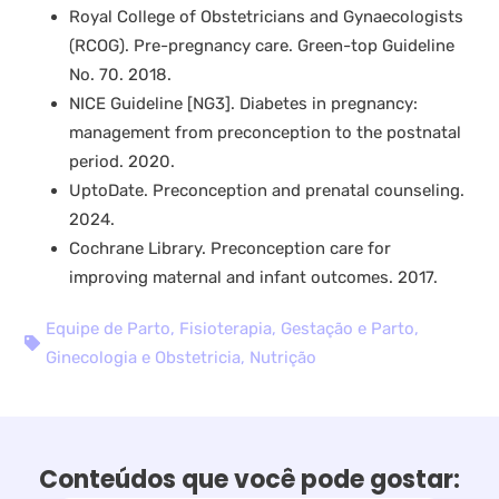
Royal College of Obstetricians and Gynaecologists
(RCOG). Pre-pregnancy care. Green-top Guideline
No. 70. 2018.
NICE Guideline [NG3]. Diabetes in pregnancy:
management from preconception to the postnatal
period. 2020.
UptoDate. Preconception and prenatal counseling.
2024.
Cochrane Library. Preconception care for
improving maternal and infant outcomes. 2017.
Equipe de Parto
,
Fisioterapia
,
Gestação e Parto
,
Ginecologia e Obstetricia
,
Nutrição
Conteúdos que você pode gostar: