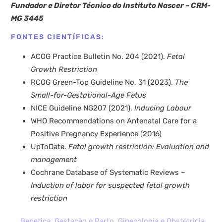
Fundador e Diretor Técnico do Instituto Nascer – CRM-
MG 3445
FONTES CIENTÍFICAS:
ACOG Practice Bulletin No. 204 (2021).
Fetal
Growth Restriction
RCOG Green-Top Guideline No. 31 (2023).
The
Small-for-Gestational-Age Fetus
NICE Guideline NG207 (2021).
Inducing Labour
WHO Recommendations on Antenatal Care for a
Positive Pregnancy Experience (2016)
UpToDate.
Fetal growth restriction: Evaluation and
management
Cochrane Database of Systematic Reviews –
Induction of labor for suspected fetal growth
restriction
Genetica
,
Gestação e Parto
,
Ginecologia e Obstetricia
,