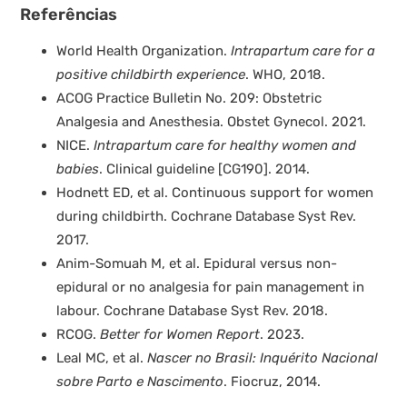
Referências
World Health Organization.
Intrapartum care for a
positive childbirth experience
. WHO, 2018.
ACOG Practice Bulletin No. 209: Obstetric
Analgesia and Anesthesia. Obstet Gynecol. 2021.
NICE.
Intrapartum care for healthy women and
babies
. Clinical guideline [CG190]. 2014.
Hodnett ED, et al. Continuous support for women
during childbirth. Cochrane Database Syst Rev.
2017.
Anim-Somuah M, et al. Epidural versus non-
epidural or no analgesia for pain management in
labour. Cochrane Database Syst Rev. 2018.
RCOG.
Better for Women Report
. 2023.
Leal MC, et al.
Nascer no Brasil: Inquérito Nacional
sobre Parto e Nascimento
. Fiocruz, 2014.