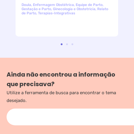
Doula
,
Enfermagem Obstétrica
,
Equipe de Parto
,
Gestação e Parto
,
Ginecologia e Obstetricia
,
Relato
de Parto
,
Terapias-Integrativas
Ainda não encontrou a informação
que precisava?
Utilize a ferramenta de busca para encontrar o tema
desejado.