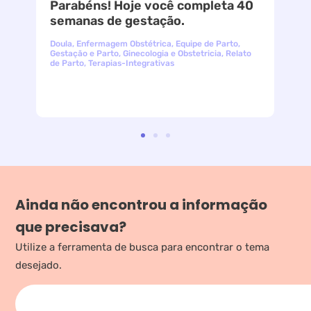
Parabéns! Hoje você completa 40
le
semanas de gestação.
Doula
,
Enfermagem Obstétrica
,
Equipe de Parto
,
Gestação e Parto
,
Ginecologia e Obstetricia
,
Relato
de Parto
,
Terapias-Integrativas
Ainda não encontrou a informação
que precisava?
Utilize a ferramenta de busca para encontrar o tema
desejado.