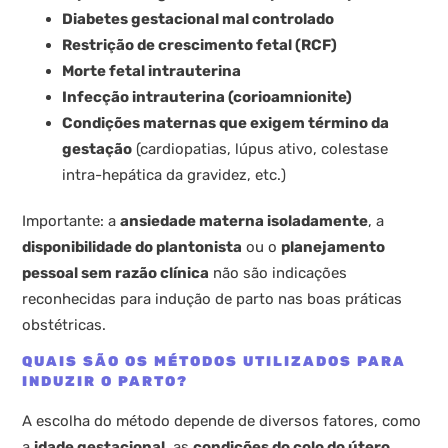
Diabetes gestacional mal controlado
Restrição de crescimento fetal (RCF)
Morte fetal intrauterina
Infecção intrauterina (corioamnionite)
Condições maternas que exigem término da
gestação
(cardiopatias, lúpus ativo, colestase
intra-hepática da gravidez, etc.)
Importante: a
ansiedade materna isoladamente
, a
disponibilidade do plantonista
ou o
planejamento
pessoal sem razão clínica
não são indicações
reconhecidas para indução de parto nas boas práticas
obstétricas.
QUAIS SÃO OS MÉTODOS UTILIZADOS PARA
INDUZIR O PARTO?
A escolha do método depende de diversos fatores, como
a
idade gestacional
, as
condições do colo do útero