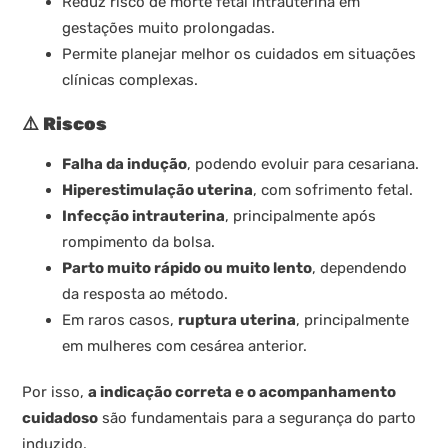
Reduz risco de morte fetal intrauterina em
gestações muito prolongadas.
Permite planejar melhor os cuidados em situações
clínicas complexas.
⚠️
Riscos
Falha da indução
, podendo evoluir para cesariana.
Hiperestimulação uterina
, com sofrimento fetal.
Infecção intrauterina
, principalmente após
rompimento da bolsa.
Parto muito rápido ou muito lento
, dependendo
da resposta ao método.
Em raros casos,
ruptura uterina
, principalmente
em mulheres com cesárea anterior.
Por isso,
a indicação correta e o acompanhamento
cuidadoso
são fundamentais para a segurança do parto
induzido.