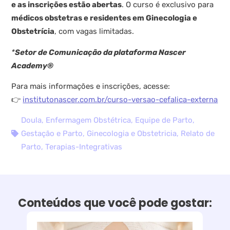
e as inscrições estão abertas
. O curso é exclusivo para
médicos obstetras e residentes em Ginecologia e
Obstetrícia
, com vagas limitadas.
*
Setor de Comunicação da plataforma Nascer
Academy®
Para mais informações e inscrições, acesse:
👉
institutonascer.com.br/curso-versao-cefalica-externa
Doula
,
Enfermagem Obstétrica
,
Equipe de Parto
,
Gestação e Parto
,
Ginecologia e Obstetricia
,
Relato de
Parto
,
Terapias-Integrativas
Conteúdos que você pode gostar: