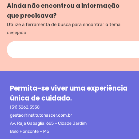
Ainda não encontrou a informação
que precisava?
Utilize a ferramenta de busca para encontrar o tema
desejado.
Permita-se viver uma experiência
única de cuidado.
(31) 3262.3538
gestao@institutonascer.com.br
Av. Raja Gabaglia, 665 – Cidade Jardim
Belo Horizonte – MG