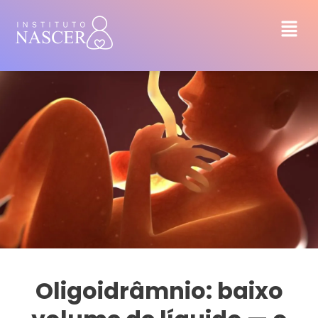
Oligoidrâmnio: baixo