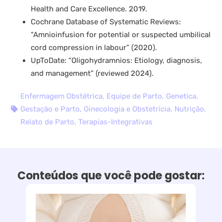
Health and Care Excellence. 2019.
Cochrane Database of Systematic Reviews:
“Amnioinfusion for potential or suspected umbilical
cord compression in labour” (2020).
UpToDate: “Oligohydramnios: Etiology, diagnosis,
and management” (reviewed 2024).
Enfermagem Obstétrica
,
Equipe de Parto
,
Genetica
,
Gestação e Parto
,
Ginecologia e Obstetricia
,
Nutrição
,
Relato de Parto
,
Terapias-Integrativas
Conteúdos que você pode gostar: