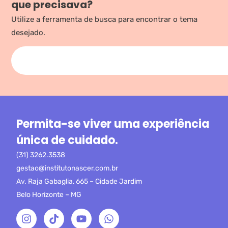
que precisava?
Utilize a ferramenta de busca para encontrar o tema
desejado.
Permita-se viver uma experiência
única de cuidado.
(31) 3262.3538
gestao@institutonascer.com.br
Av. Raja Gabaglia, 665 – Cidade Jardim
Belo Horizonte – MG