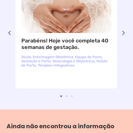
Parabéns! Hoje você completa 40
le
semanas de gestação.
Doula
,
Enfermagem Obstétrica
,
Equipe de Parto
,
Gestação e Parto
,
Ginecologia e Obstetricia
,
Relato
de Parto
,
Terapias-Integrativas
Ainda não encontrou a informação