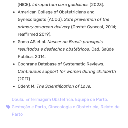
(NICE).
Intrapartum care guidelines
(2023).
American College of Obstetricians and
Gynecologists (ACOG).
Safe prevention of the
primary cesarean delivery
(Obstet Gynecol, 2014;
reaffirmed 2019).
Gama AS et al.
Nascer no Brasil: principais
resultados e desfechos obstétricos
. Cad. Saúde
Pública, 2014.
Cochrane Database of Systematic Reviews.
Continuous support for women during childbirth
(2017).
Odent M.
The Scientification of Love
.
Doula
,
Enfermagem Obstétrica
,
Equipe de Parto
,
Gestação e Parto
,
Ginecologia e Obstetricia
,
Relato de
Parto