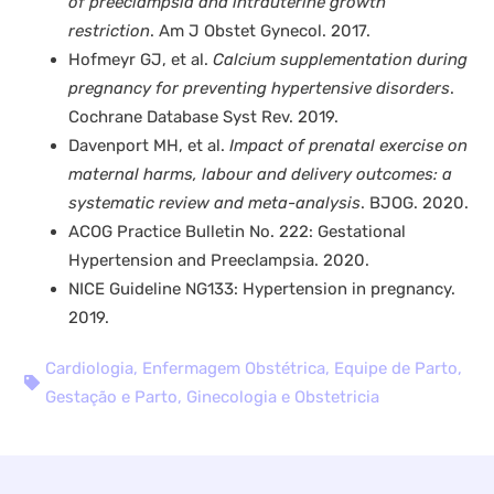
of preeclampsia and intrauterine growth
restriction
. Am J Obstet Gynecol. 2017.
Hofmeyr GJ, et al.
Calcium supplementation during
pregnancy for preventing hypertensive disorders
.
Cochrane Database Syst Rev. 2019.
Davenport MH, et al.
Impact of prenatal exercise on
maternal harms, labour and delivery outcomes: a
systematic review and meta-analysis
. BJOG. 2020.
ACOG Practice Bulletin No. 222: Gestational
Hypertension and Preeclampsia. 2020.
NICE Guideline NG133: Hypertension in pregnancy.
2019.
Cardiologia
,
Enfermagem Obstétrica
,
Equipe de Parto
,
Gestação e Parto
,
Ginecologia e Obstetricia