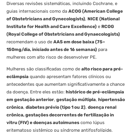
Diversas revisões sistemáticas, incluindo Cochrane, e
guias internacionais como da
ACOG (American College
of Obstetricians and Gynecologists)
,
NICE (National
Institute for Health and Care Excellence)
e
RCOG
(Royal College of Obstetricians and Gynaecologists)
recomendam o uso de
AAS em dose baixa (75–
150mg/dia, iniciado antes de 16 semanas)
para
mulheres com alto risco de desenvolver PE.
Mulheres são classificadas como de
alto risco para pré-
eclâmpsia
quando apresentam fatores clínicos ou
antecedentes que aumentam significativamente a chance
da doença. Entre eles estão:
histórico de pré-eclâmpsia
em gestação anterior
,
gestação múltipla
,
hipertensão
crônica
,
diabetes prévio (tipo 1 ou 2)
,
doença renal
crônica, gestações decorrentes de fertilização in
vitru (FIV) e doenças autoimunes
como lúpus
eritematoso sistêmico ou síndrome antifosfolípide.