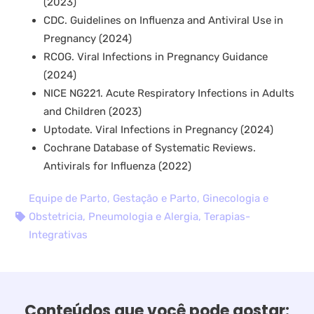
(2023)
CDC. Guidelines on Influenza and Antiviral Use in
Pregnancy (2024)
RCOG. Viral Infections in Pregnancy Guidance
(2024)
NICE NG221. Acute Respiratory Infections in Adults
and Children (2023)
Uptodate. Viral Infections in Pregnancy (2024)
Cochrane Database of Systematic Reviews.
Antivirals for Influenza (2022)
Equipe de Parto
,
Gestação e Parto
,
Ginecologia e
Obstetricia
,
Pneumologia e Alergia
,
Terapias-
Integrativas
Conteúdos que você pode gostar: