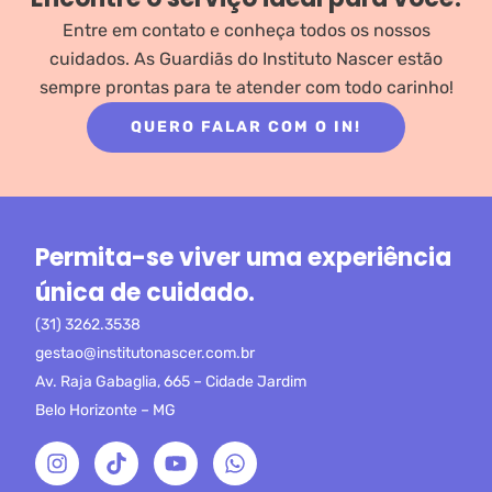
Entre em contato e conheça todos os nossos
cuidados.
As Guardiãs do Instituto Nascer estão
sempre prontas para te atender com todo carinho!
QUERO FALAR COM O IN!
Permita-se viver uma experiência
única de cuidado.
(31) 3262.3538
gestao@institutonascer.com.br
Av. Raja Gabaglia, 665 – Cidade Jardim
Belo Horizonte – MG