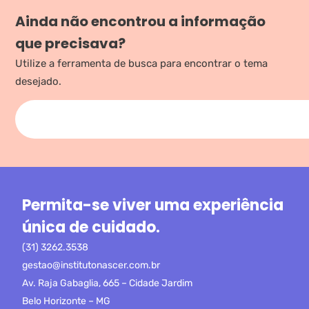
Ainda não encontrou a informação
que precisava?
Utilize a ferramenta de busca para encontrar o tema
desejado.
Permita-se viver uma experiência
única de cuidado.
(31) 3262.3538
gestao@institutonascer.com.br
Av. Raja Gabaglia, 665 – Cidade Jardim
Belo Horizonte – MG