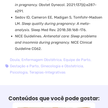
in pregnancy.
Obstet Gynecol. 2021;137(6):e287–
e291.
Sedov ID, Cameron EE, Madigan S, Tomfohr-Madsen
LM.
Sleep quality during pregnancy: A meta-
analysis.
Sleep Med Rev. 2018;38:168–176.
NICE Guidelines.
Antenatal care: Sleep problems
and insomnia during pregnancy.
NICE Clinical
Guideline CG62.
Doula
,
Enfermagem Obstétrica
,
Equipe de Parto
,
Gestação e Parto
,
Ginecologia e Obstetricia
,
Psicologia
,
Terapias-Integrativas
Conteúdos que você pode gostar: