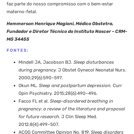
faz parte do nosso compromisso com o bem-estar
materno-fetal.
Hemmerson Henrique Magioni, Médico Obstetra,
Fundador e Diretor Técnico do Instituto Nascer – CRM-
MG 34455
FONTES:
Mindell JA, Jacobson BJ.
Sleep disturbances
during pregnancy.
J Obstet Gynecol Neonatal Nurs.
2000;29(6):590–597.
Okun ML.
Sleep and postpartum depression.
Curr
Opin Psychiatry. 2015;28(6):490–496.
Facco FL et al.
Sleep-disordered breathing in
pregnancy: a review of the literature and proposal
for future research.
J Clin Sleep Med.
2012;8(4):499–507.
ACOG Committee Opinion No. 819.
Sleep disorders