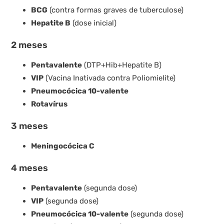
BCG
(contra formas graves de tuberculose)
Hepatite B
(dose inicial)
2 meses
Pentavalente
(DTP+Hib+Hepatite B)
VIP
(Vacina Inativada contra Poliomielite)
Pneumocócica 10-valente
Rotavírus
3 meses
Meningocócica C
4 meses
Pentavalente
(segunda dose)
VIP
(segunda dose)
Pneumocócica 10-valente
(segunda dose)