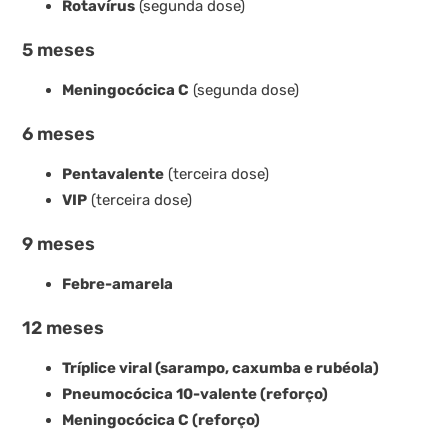
Rotavírus
(segunda dose)
5 meses
Meningocócica C
(segunda dose)
6 meses
Pentavalente
(terceira dose)
VIP
(terceira dose)
9 meses
Febre-amarela
12 meses
Tríplice viral (sarampo, caxumba e rubéola)
Pneumocócica 10-valente (reforço)
Meningocócica C (reforço)