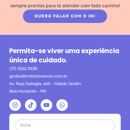
sempre prontas para te atender com todo carinho!
QUERO FALAR COM O IN!
Permita-se viver uma experiência
única de cuidado.
(31) 3262.3538
gestao@institutonascer.com.br
Av. Raja Gabaglia, 665 – Cidade Jardim
Belo Horizonte – MG